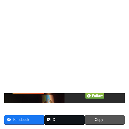
記事
記事 せりふで訴えるガザの慘状況
9月11日
記事 ガザの死者 単なる数字じゃない
9月15日
記事 ガザの現状 語る決意熱演
毎日新聞
記事 戦火の日常、演じる
読売新聞
記事 ガザ日記演じ伝える
舞台写真 photo by ROJI
＼ 最新情報をチェック ／
Facebook
X
Copy